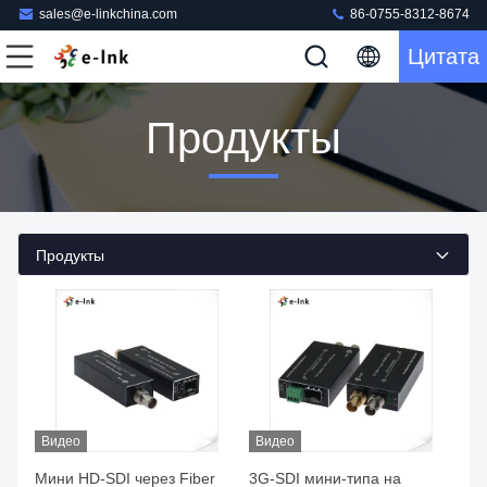
sales@e-linkchina.com
86-0755-8312-8674
Цитата
Продукты
Продукты
Видео
Видео
Мини HD-SDI через Fiber
3G-SDI мини-типа на