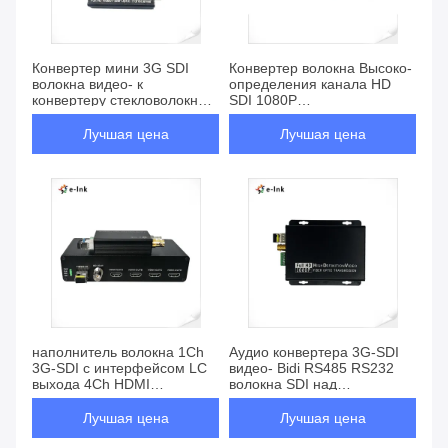
Конвертер мини 3G SDI
Конвертер волокна Высоко-
волокна видео- к
определения канала HD
конвертеру стекловолокна с
SDI 1080P
биркой или RS485
приемопередатчика 4
волокна видео-
Лучшая цена
Лучшая цена
наполнитель волокна 1Ch
Аудио конвертера 3G-SDI
3G-SDI с интерфейсом LC
видео- Bidi RS485 RS232
выхода 4Ch HDMI
волокна SDI над
симплексным
конвертером волокна
Лучшая цена
Лучшая цена