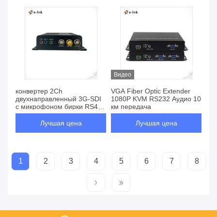
Видео
конвертер 2Ch
VGA Fiber Optic Extender
двухнаправленный 3G-SDI
1080P KVM RS232 Аудио 10
с микрофоном бирки RS485
км передача
RS422 стерео аудио
Лучшая цена
Лучшая цена
1
2
3
4
5
6
7
8