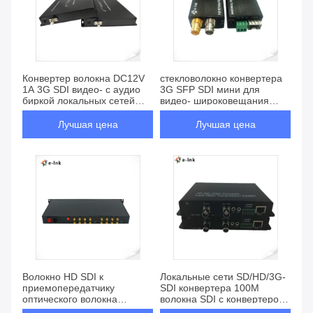
Конвертер волокна DC12V
стекловолокно конвертера
1A 3G SDI видео- с аудио
3G SFP SDI мини для
биркой локальных сетей
видео- широковещания
RS422
1080P
Лучшая цена
Лучшая цена
Волокно HD SDI к
Локальные сети SD/HD/3G-
приемопередатчику
SDI конвертера 100M
оптического волокна
волокна SDI с конвертером
конвертера 16-Channels
данных RS485 видео-