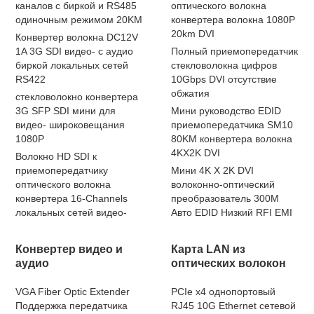
каналов с биркой и RS485
оптического волокна
одиночным режимом 20KM
конвертера волокна 1080P
20km DVI
Конвертер волокна DC12V
1A 3G SDI видео- с аудио
Полный приемопередатчик
биркой локальных сетей
стекловолокна цифров
RS422
10Gbps DVI отсутствие
обжатия
стекловолокно конвертера
3G SFP SDI мини для
Мини руководство EDID
видео- широковещания
приемопередатчика SM10
1080P
80KM конвертера волокна
4KX2K DVI
Волокно HD SDI к
приемопередатчику
Мини 4K X 2K DVI
оптического волокна
волоконно-оптический
конвертера 16-Channels
преобразователь 300M
локальных сетей видео-
Авто EDID Низкий RFI EMI
Конвертер видео и
Карта LAN из
аудио
оптических волокон
VGA Fiber Optic Extender
PCIe x4 однопортовый
Поддержка передатчика
RJ45 10G Ethernet сетевой