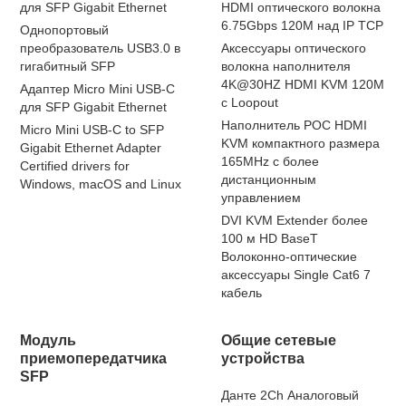
для SFP Gigabit Ethernet
HDMI оптического волокна
6.75Gbps 120M над IP TCP
Однопортовый
преобразователь USB3.0 в
Аксессуары оптического
гигабитный SFP
волокна наполнителя
4K@30HZ HDMI KVM 120M
Адаптер Micro Mini USB-C
с Loopout
для SFP Gigabit Ethernet
Наполнитель POC HDMI
Micro Mini USB-C to SFP
KVM компактного размера
Gigabit Ethernet Adapter
165MHz с более
Certified drivers for
дистанционным
Windows, macOS and Linux
управлением
DVI KVM Extender более
100 м HD BaseT
Волоконно-оптические
аксессуары Single Cat6 7
кабель
Модуль
Общие сетевые
приемопередатчика
устройства
SFP
Данте 2Ch Аналоговый