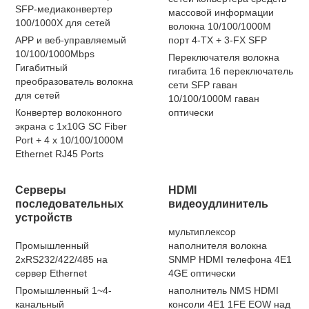
SFP-медиаконвертер
массовой информации
100/1000X для сетей
волокна 10/100/1000M
APP и веб-управляемый
порт 4-TX + 3-FX SFP
10/100/1000Mbps
Переключателя волокна
Гигабитный
гигабита 16 переключатель
преобразователь волокна
сети SFP гаван
для сетей
10/100/1000M гаван
Конвертер волоконного
оптически
экрана с 1x10G SC Fiber
Port + 4 x 10/100/1000M
Ethernet RJ45 Ports
Серверы
HDMI
последовательных
видеоудлинитель
устройств
мультиплексор
Промышленный
наполнителя волокна
2xRS232/422/485 на
SNMP HDMI телефона 4E1
сервер Ethernet
4GE оптически
Промышленный 1~4-
наполнитель NMS HDMI
канальный
консоли 4E1 1FE EOW над