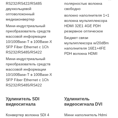
RS232/RS422/RS485
полярностью волокна
двухкольцевой
свободно
оптоволоконный
волокно наполнителя 1+1
медиаконвертер
волокна мультиплексора
Мини-индустриальный
HDMI 32E1 4GE PDH
преобразователь средств
резервное оптическое
массовой информации
Бюджет связи
10/100Base-T в 100Base-X
мультиплексора w/20dBm
SFP Fiber Ethernet с 1Ch
наполнителя 16E1+4FE
RS232/RS485/RS422
PDH волокна HDMI
Мини-индустриальный
преобразователь средств
массовой информации
10/100Base-T в 100Base-X
SFP Fiber Ethernet с 1Ch
RS232/RS485/RS422
Удлинитель SDI
Удлинитель
видеосигнала
видеосигнала DVI
Конвертер волокна SDI 4
Мини наполнитель Hdmi