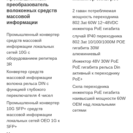
преобразователь
волоконных средств
2 гаван потребляемая
массовой
мощность переходника
информации
802.3at 60W 12~48VDC
инжектора PoE гигабита
Промышленный конвертер
случай IP40 переходника
средств массовой
802.3at 10/100/1000M POE
информации локальных
гигабита 30W
сетей 10G с
алюминиевый
оборудованием репитера
Инжектор 48V 30W PoE
3R
PoE гигабита рельса Din
Конвертер средств
активный к переходнику
массовой информации
PoE+
волокна рельса DIN с
Сила переходника
функцией глубокого
инжектора PoE гигабита
переключателя 4 чисел
наивысшей мощности 60W
Промышленный конвертер
OEM над локальными
10G SFP+ средств
сетями
массовой информации
локальных сетей OEO 1G к
SFP+