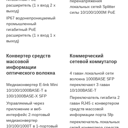
перенапряжения
расширитель (1 x вход 2 x
локальных сетей Splitter
выход)
силы 10/100/1000M PoE
IP67 водонепроницаемый
промышленный
гигабитный PoE
расширитель (1 x вход 1 x
выход)
Конвертер средств
Коммерческий
массовой
сетевой коммутатор
информации
оптического волокна
4 гаван локальной сети
волокна 1000BASE SFP
Медиаконвертер E-link Mini
переключают 3 гаван
10/100/1000BASE-T в
10/100BASE-T
100/1000BASE-X SFP
Переключатель гигабита 2
Управляемый через
гаван RJ45 с конвертером
приложение и веб-
средств массовой
интерфейс 2-портовый
информации порта Sfp
медиаконвертер
переключатель локальных
10/100/1000T в 1-портовый
сетей конвертера средств