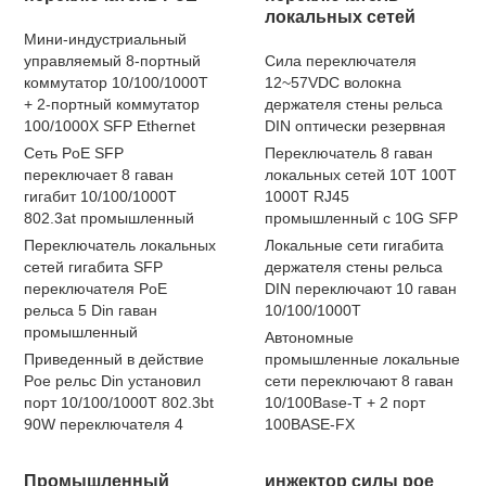
локальных сетей
Мини-индустриальный
управляемый 8-портный
Сила переключателя
коммутатор 10/100/1000T
12~57VDC волокна
+ 2-портный коммутатор
держателя стены рельса
100/1000X SFP Ethernet
DIN оптически резервная
Сеть PoE SFP
Переключатель 8 гаван
переключает 8 гаван
локальных сетей 10T 100T
гигабит 10/100/1000T
1000T RJ45
802.3at промышленный
промышленный с 10G SFP
Переключатель локальных
Локальные сети гигабита
сетей гигабита SFP
держателя стены рельса
переключателя PoE
DIN переключают 10 гаван
рельса 5 Din гаван
10/100/1000T
промышленный
Автономные
Приведенный в действие
промышленные локальные
Poe рельс Din установил
сети переключают 8 гаван
порт 10/100/1000T 802.3bt
10/100Base-T + 2 порт
90W переключателя 4
100BASE-FX
Промышленный
инжектор силы poe