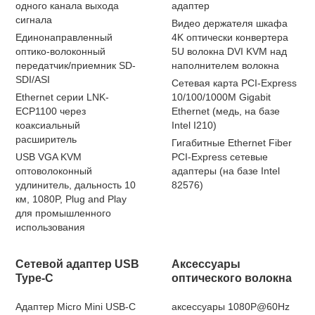
одного канала выхода
адаптер
сигнала
Видео держателя шкафа
Единонаправленный
4K оптически конвертера
оптико-волоконный
5U волокна DVI KVM над
передатчик/приемник SD-
наполнителем волокна
SDI/ASI
Сетевая карта PCI-Express
Ethernet серии LNK-
10/100/1000M Gigabit
ECP1100 через
Ethernet (медь, на базе
коаксиальный
Intel I210)
расширитель
Гигабитные Ethernet Fiber
USB VGA KVM
PCI-Express сетевые
оптоволоконный
адаптеры (на базе Intel
удлинитель, дальность 10
82576)
км, 1080P, Plug and Play
для промышленного
использования
Сетевой адаптер USB
Аксессуары
Type-C
оптического волокна
Адаптер Micro Mini USB-C
аксессуары 1080P@60Hz