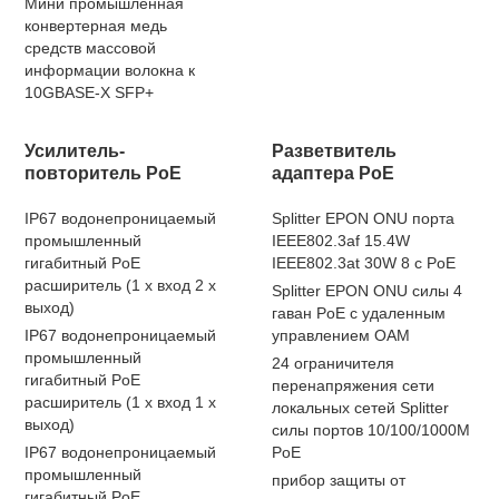
Мини промышленная
конвертерная медь
средств массовой
информации волокна к
10GBASE-X SFP+
Усилитель-
Разветвитель
повторитель PoE
адаптера PoE
IP67 водонепроницаемый
Splitter EPON ONU порта
промышленный
IEEE802.3af 15.4W
гигабитный PoE
IEEE802.3at 30W 8 с PoE
расширитель (1 x вход 2 x
Splitter EPON ONU силы 4
выход)
гаван PoE с удаленным
IP67 водонепроницаемый
управлением OAM
промышленный
24 ограничителя
гигабитный PoE
перенапряжения сети
расширитель (1 x вход 1 x
локальных сетей Splitter
выход)
силы портов 10/100/1000M
IP67 водонепроницаемый
PoE
промышленный
прибор защиты от
гигабитный PoE