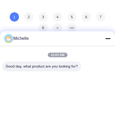
1
2
3
4
5
6
7
8
>
>>
Michelle
11:03 AM
Good day, what product are you looking for?
E-Link China Technology Co.,LTD
sales@e-linkchina.com
86-0755-8312-8674
5F, строя d южный, научны
й парк Jinshenghui, номер
3, дорога Dafu, улица Fuch