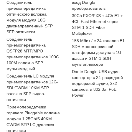
Соединитель
вход Dongle
приемопередатчика
преобразователь
оптического волокна
30Ch FXO/FXS + 4Ch E1 +
модуля модуля 10G
4Ch Fast Ethernet через
двухнаправленный SFP
STM-1 SDH Fiber
SFP оптически
Multiplexer
Соединитель
155 Мбит / с 24 каналов E1
приемопередатчика
SDH многосервисной
QSFP28 MTP/MPO
платформы доступа с 1U
приемопередатчиков 100G
шасси и STM-1 SDH
100M волокна SFP
мультиплексера
мультимодный
Dante Dongle USB аудио
Соединитель LC модуля
конвертер с 24-разрядной
приемопередатчиков 12G-
поддержкой аудио, 2x2
SDI CWDM 10KM SFP
каналов, и 802.3af PoE
волокна SFP видео-
Power
оптически
Приемопередатчики
горячего Pluggable волокна
модуля 1.25Gb/S 40KM
CWDM SFP LC дуплекса
оптически