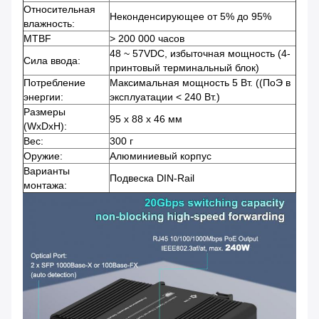
Относительная
Неконденсирующее от 5% до 95%
влажность:
MTBF
> 200 000 часов
48 ~ 57VDC, избыточная мощность (4-
Сила ввода:
принтовый терминальный блок)
Потребление
Максимальная мощность 5 Вт. ((ПоЭ в
энергии:
эксплуатации < 240 Вт.)
Размеры
95 х 88 х 46 мм
(WxDxH):
Вес:
300 г
Оружие:
Алюминиевый корпус
Варианты
Подвеска DIN-Rail
монтажа: