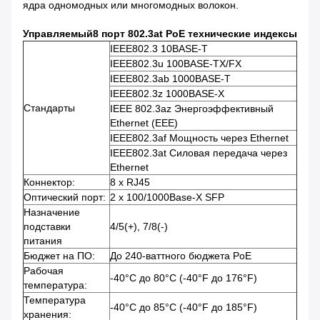
ядра одномодных или многомодных волокон.
Управляемый
8 порт 802.3at PoE технические индексы
IEEE802.3 10BASE-T
IEEE802.3u 100BASE-TX/FX
IEEE802.3ab 1000BASE-T
IEEE802.3z 1000BASE-X
Стандарты
IEEE 802.3az Энергоэффективный
Ethernet (EEE)
IEEE802.3af Мощность через Ethernet
IEEE802.3at Силовая передача через
Ethernet
Коннектор:
8 x RJ45
Оптический порт:
2 x 100/1000Base-X SFP
Назначение
подставки
4/5(+), 7/8(-)
питания
Бюджет на ПО:
До 240-ваттного бюджета PoE
Рабочая
-40°C до 80°C (-40°F до 176°F)
температура:
Температура
-40°C до 85°C (-40°F до 185°F)
хранения: