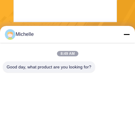
Michelle
Отправить
8:49 AM
Good day, what product are you looking for?
E-Link China Technology Co.,LTD
sales@e-linkchina.com
86-0755-8312-8674
5F, строя d южный, научны
й парк Jinshenghui, номер
3, дорога Dafu, улица Fuch
eng, Guanlan, район Longh