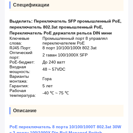
Спецификации
Выделить:
Переключатель SFP промышленный PoE
,
переключатель 802.3at промышленный PoE
,
Переключатель PoE держателя рельса DIN мини
Ключевые
Промышленный порт 8 управлял
слова:
переключателем PoE
RJ45 Порт:
8 порт 10/100/1000t 802.3at
Оптический
2 гаван 100/1000X SFP
порт:
PoE-бюджет:
До 240 ватт
Входная
48 ~ 57VDC
мощность:
Варианты
Гора
монтажа:
Гарантия:
5 лет
Рабочая
-40 ℃ ~ 75 ℃
температура:
Описание
PoE переключатель 8 порта 10/100/1000T 802.3at 30W
к 2-порту 100/1000X Din Rail Managed Switch