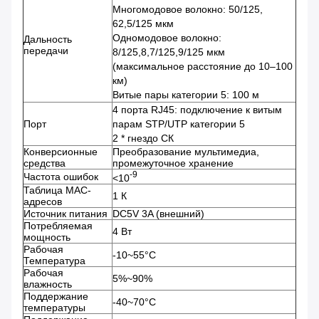
Многомодовое волокно: 50/125,
62,5/125 мкм
Одномодовое волокно:
Дальность
передачи
8/125,8,7/125,9/125 мкм
(максимальное расстояние до 10–100
км)
Витые пары категории 5: 100 м
4 порта RJ45: подключение к витым
Порт
парам STP/UTP категории 5
2 * гнездо СК
Конверсионные
Преобразование мультимедиа,
средства
промежуточное хранение
-9
Частота ошибок
<10
Таблица MAC-
1 К
адресов
Источник питания
DC5V 3A (внешний)
Потребляемая
4 Вт
мощность
Рабочая
-10~55°С
Температура
Рабочая
5%~90%
влажность
Поддержание
-40~70°С
температуры