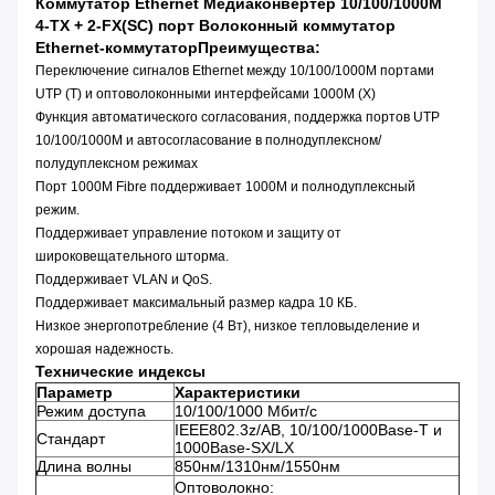
Коммутатор Ethernet Медиаконвертер 10/100/1000M
4-TX + 2-FX(SC) порт Волоконный коммутатор
Ethernet-коммутатор
Преимущества:
Переключение сигналов Ethernet между 10/100/1000M портами
UTP (T) и оптоволоконными интерфейсами 1000M (X)
Функция автоматического согласования, поддержка портов UTP
10/100/1000M и автосогласование в полнодуплексном/
полудуплексном режимах
Порт 1000M Fibre поддерживает 1000M и полнодуплексный
режим.
Поддерживает управление потоком и защиту от
широковещательного шторма.
Поддерживает VLAN и QoS.
Поддерживает максимальный размер кадра 10 КБ.
Низкое энергопотребление (4 Вт), низкое тепловыделение и
хорошая надежность.
Технические индексы
Параметр
Характеристики
Режим доступа
10/100/1000 Мбит/с
IEEE802.3z/AB, 10/100/1000Base-T и
Стандарт
1000Base-SX/LX
Длина волны
850нм/1310нм/1550нм
Оптоволокно: