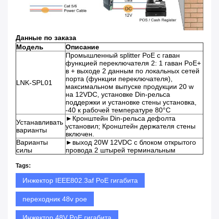
Данные по заказа
Модель
Описание
Промышленный splitter PoE с гаван
функцией переключателя 2: 1 гаван PoE+
в + выходе 2 данным по локальных сетей
порта (функции переключателя),
LNK-SPL01
максимальном выпуске продукции 20 w
на 12VDC, установке Din-рельса
поддержки и установке стены установка,
-40 к рабочей температуре 80°C
►Кронштейн Din-рельса дефолта
Устанавливать
установил; Кронштейн держателя стены
варианты
включен.
Варианты
►выход 20W 12VDC с блоком открытого
силы
провода 2 штырей терминальным
Tags:
Инжектор IEEE802.3af PoE гигабита
переходник 48v poe
Инжектор 48V PoE гигабита