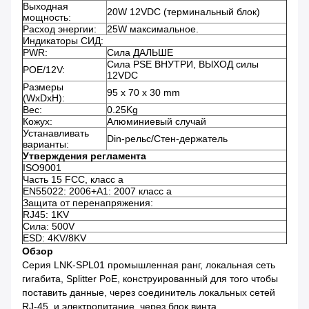
Выходная
20W 12VDC (терминальный блок)
мощность:
Расход энергии:
25W максимальное.
Индикаторы СИД:
PWR:
Сила ДАЛЬШЕ
Сила PSE ВНУТРИ, ВЫХОД силы
POE/12V:
12VDC
Размеры
95 x 70 x 30 mm
(WxDxH):
Вес:
0.25Kg
Кожух:
Алюминиевый случай
Устанавливать
Din-рельс/Стен-держатель
варианты:
Утверждения регламента
ISO9001
Часть 15 FCC, класс a
EN55022: 2006+A1: 2007 класс a
Защита от перенапряжения:
RJ45: 1KV
Сила: 500V
ESD: 4KV/8KV
Обзор
Серия LNK-SPL01 промышленная ранг, локальная сеть
гигабита, Splitter PoE, конструированный для того чтобы
поставить данные, через соединитель локальных сетей
RJ-45, и электропитание, через блок винта