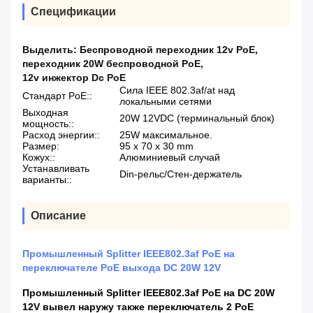
Спецификации
Выделить:
Беспроводной переходник 12v PoE
,
переходник 20W беспроводной PoE
,
12v инжектор Dc PoE
Сила IEEE 802.3af/at над
Стандарт PoE::
локальными сетями
Выходная
20W 12VDC (терминальный блок)
мощность::
Расход энергии::
25W максимальное.
Размер:
95 x 70 x 30 mm
Кожух::
Алюминиевый случай
Устанавливать
Din-рельс/Стен-держатель
варианты::
Описание
Промышленный Splitter IEEE802.3af PoE на
переключателе PoE выхода DC 20W 12V
Промышленный Splitter IEEE802.3af PoE на DC 20W
12V вывел наружу также переключатель 2 PoE