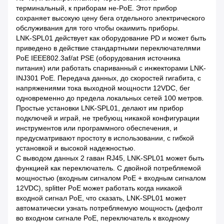
терминальный, к приборам не-PoE. Этот прибор
сохраняет высокую цену бега отдельного электрического
обслуживания для того чтобы окаимить приборы.
LNK-SPL01 действует как оборудование PD и может быть
приведено в действие стандартными переключателями
PoE IEEE802.3af/at PSE (оборудования источника
питания) или работать спариванный с инжекторами LNK-
INJ301 PoE. Передача данных, до скоростей гигабита, с
напряжениями тока выходной мощности 12VDC, бег
одновременно до предела локальных сетей 100 метров.
Простые установки LNK-SPL01, делают им прибор
подключей и играй, не требующ никакой конфигурации
инструментов или программного обеспечения, и
предусматривают простоту в использовании, с гибкой
установкой и высокой надежностью.
С выводом данных 2 гаван RJ45, LNK-SPL01 может быть
функцией как переключатель. С двойной потребляемой
мощностью (входным сигналом PoE + входным сигналом
12VDC), splitter PoE может работать когда никакой
входной сигнал PoE, что сказать, LNK-SPL01 может
автоматически узнать потребляемую мощность (дефолт
во входном сигнале PoE, переключатель к входному