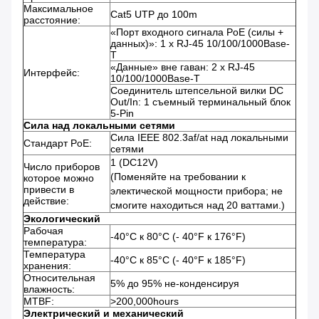
Максимальное
Cat5 UTP до 100m
расстояние:
«Порт входного сигнала PoE (силы +
данных)»: 1 x RJ-45 10/100/1000Base-
T
«Данные» вне гаван: 2 x RJ-45
Интерфейс:
10/100/1000Base-T
Соединитель штепсельной вилки DC
Out/In: 1 съемный терминальный блок
5-Pin
Сила над локальными сетями
Сила IEEE 802.3af/at над локальными
Стандарт PoE:
сетями
1 (DC12V)
Число приборов
(Поменяйте на требовании к
которое можно
привести в
электической мощности прибора; не
действие:
смогите находиться над 20 ваттами.)
Экологический
Рабочая
-40°C к 80°C (- 40°F к 176°F)
температура:
Температура
-40°C к 85°C (- 40°F к 185°F)
хранения:
Относительная
5% до 95% не-конденсируя
влажность:
MTBF:
>200,000hours
Электрический и механический