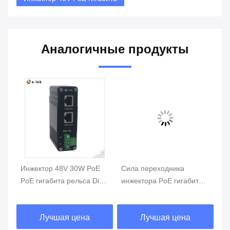
Аналогичные продукты
Ви
ка
Инжектор 48V 30W PoE
Сила переходника
эл
PoE гигабита рельса Din
инжектора PoE гигабита
ин
активный к переходнику
наивысшей мощности
Rj
PoE+
60W OEM над
95
Лучшая цена
Лучшая цена
локальными сетями
се