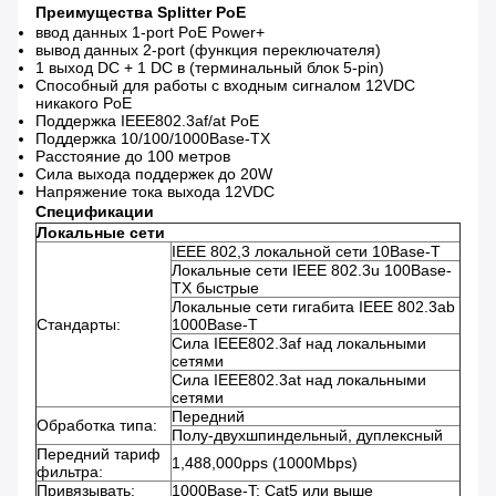
Преимущества Splitter PoE
ввод данных 1-port PoE Power+
вывод данных 2-port (функция переключателя)
1 выход DC + 1 DC в (терминальный блок 5-pin)
Способный для работы с входным сигналом 12VDC
никакого PoE
Поддержка IEEE802.3af/at PoE
Поддержка 10/100/1000Base-TX
Расстояние до 100 метров
Сила выхода поддержек до 20W
Напряжение тока выхода 12VDC
Спецификации
Локальные сети
IEEE 802,3 локальной сети 10Base-T
Локальные сети IEEE 802.3u 100Base-
TX быстрые
Локальные сети гигабита IEEE 802.3ab
Стандарты:
1000Base-T
Сила IEEE802.3af над локальными
сетями
Сила IEEE802.3at над локальными
сетями
Передний
Обработка типа:
Полу-двухшпиндельный, дуплексный
Передний тариф
1,488,000pps (1000Mbps)
фильтра:
Привязывать:
1000Base-T: Cat5 или выше