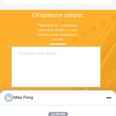
Отправьте запрос
Пожалуйста, отправьте 
нам свой запрос, и мы 
ответим вам как можно 
скорее.
Mike Peng
Отправить
12:50 PM