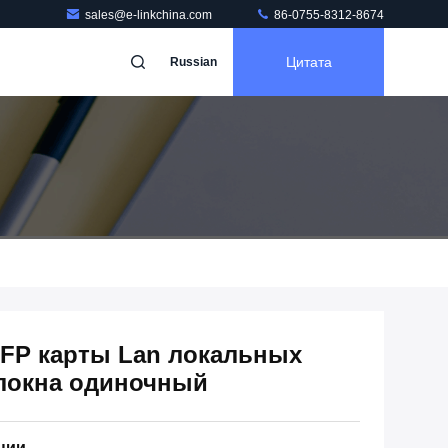
sales@e-linkchina.com
86-0755-8312-8674
Цитата
Russian
SFP карты Lan локальных
олокна одиночный
ции