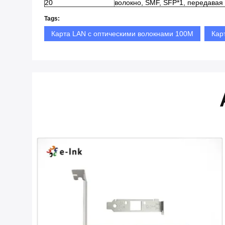
20
волокно, SMF, SFP*1, передавая
Tags:
Карта LAN с оптическими волокнами 100M
Кар