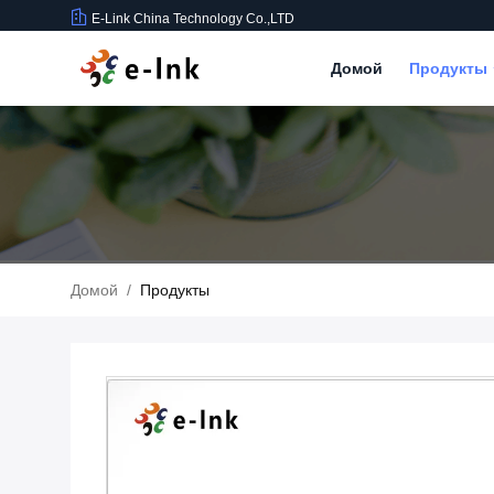
E-Link China Technology Co.,LTD
Домой
Продукты
Домой
/
Продукты