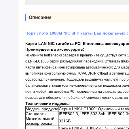
Описание
Порт слота 1000M NIC SFP карты Lan локальных с
Карта
LAN NIC гигабита PCI-E волокна аксессуаро
Преимущества
аксессуаров:
Исключите bottlenecks сервера и проникните существуя сети 
с LNK-LC1000 серии разъединяют переходник. Отличать гибк
Карта интерфейса) конструирована автоматического для мас
выполняет контрольную сумму TCP/UDP/IP offload и сегментац
обработка применения. Поддержки выдвинули комплект прогр
балансировать, гаван комплексирование, слон поддержка рам
почти
любой тип автобуса PCI, основанных на стандартах ос
помощь для обеспечения обширной совместимости с самыми 
Технические индексы
Модель продукта
Серия LNK-LC1000: Одиночный гаван
Стандарты
IEEE802.3, IEEE 802.3ab, IEEE 802.3
Максимальный
9216B
размер рамки
Серия LNK-LC1000-SC: SC Connecto