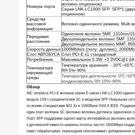
волокно опционное)
Номера порта
Серия LNK-LC1000-SFP: SFP*1 (дву
опционное)
Средства
массовой
Волокно одиночного режима, Multi 
информации
Одиночное волокно SMF, 1310nm/15
Передавая
Двухшпиндельное волокно SMF, 131
расстояние
Двухшпиндельное волокно MMF, 85
Скорость данных
1000Mbits/s (полу- дуплекс), 2000Mb
Слот АВТОБУСА
Слот PCI-E x1 стандартный
Потребление
Максимальное 5.3W, +3.3VDC@1.6A
Температура хранения: - 20℃~65℃;
Температура
RH 5%~90%
окружающей
Температура деятельности: 0℃~50℃
среды
конденсировать RH 10%~90%
Обзор
NIC гигабита PCI-E волокна серии E-связи LNK-LC1000 одиноч
модуль 1X9 с соединителем SC и модулем SFP. Локальная сеть
со всеми стандартами 802.3z и 1000Base-SX/LX IEEE. Поддер
один порт волокна SC (волокно волокна дуплекса одиночное о
Порт SFP поддержки одного карты интерфейса) (волокно воло
к дуплексной емкости ширины полосы частот 2000Mbps подде
пакет обрабатывая, переходник обеспечивает добавленное п