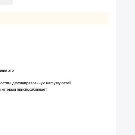
ания это
остям, двухнаправленную нагрузку сетей
м который приспосабливает