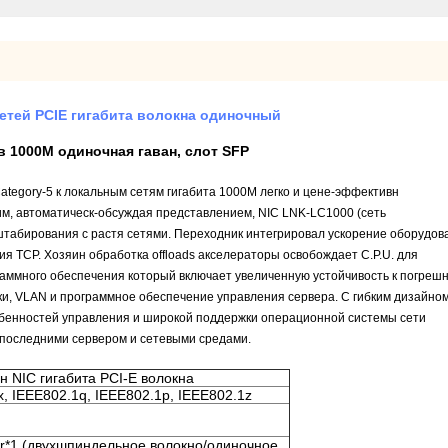
етей PCIE гигабита волокна одиночный
в 1000M одиночная гаван, слот SFP
Category-5 к локальным сетям гигабита 1000M легко и цене-эффективн
им, автоматическ-обсуждая представлением, NIC LNK-LC1000 (сеть
штабирования с растя сетями. Переходник интегрировал ускорение оборудов
ия TCP. Хозяин обработка offloads акселераторы освобождает C.P.U. для
аммного обеспечения который включает увеличенную устойчивость к погрешн
ки, VLAN и программное обеспечение управления сервера. С гибким дизайно
обенностей управления и широкой поддержки операционной системы сети
последними сервером и сетевыми средами.
 NIC гигабита PCI-E волокна
x, IEEE802.1q, IEEE802.1p, IEEE802.1z
r*1 (двухшпиндельное волокно/одиночное