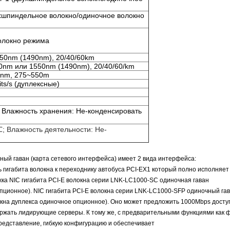
хшпиндельное волокно/одиночное волокно
волокно режима
50nm (1490nm), 20/40/60km
0nm или 1550nm (1490nm), 20/40/60/km
0nm, 275~550m
its/s (дуплексные)
 Влажность хранения: Не-конденсировать
; Влажность деятельности: Не-
ный гаван (карта сетевого интерфейса) имеет 2 вида интерфейса:
 гигабита волокна к переходнику автобуса PCI-EX1 который полно исполняет
жка NIC гигабита PCI-E волокна серии LNK-LC1000-SC одиночная гаван
пционное). NIC гигабита PCI-E волокна серии LNK-LC1000-SFP одиночный гав
кна дуплекса одиночное опционное). Оно может предложить 1000Mbps доступ
ржать лидирующие серверы. К тому же, с предварительными функциями как 
редставление, гибкую конфигурацию и обеспечивает