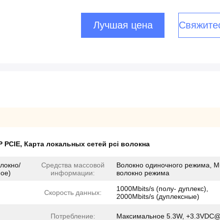
Лучшая цена
Свяжите
P PCIE
,
Карта локальных сетей pci волокна
локно/
Средства массовой
Волокно одиночного режима, Mu
ое)
информации:
волокно режима
1000Mbits/s (полу- дуплекс),
Скорость данных:
2000Mbits/s (дуплексные)
Потребление:
Максимальное 5.3W, +3.3VDC@