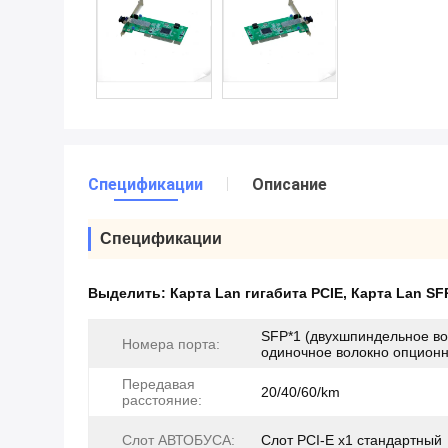
Спецификации
Описание
Спецификации
Выделить:
Карта Lan гигабита PCIE
,
Карта Lan SF
SFP*1 (двухшпиндельное во
Номера порта:
одиночное волокно опционн
Передавая
20/40/60/km
расстояние:
Слот АВТОБУСА:
Слот PCI-E x1 стандартный