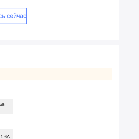
сь сейчас
lti
1.6A