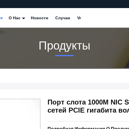
О Нас
Новости
Случаи
Vr
Продукты
Порт слота 1000M NIC 
сетей PCIE гигабита в
Подробная Информация О Продук