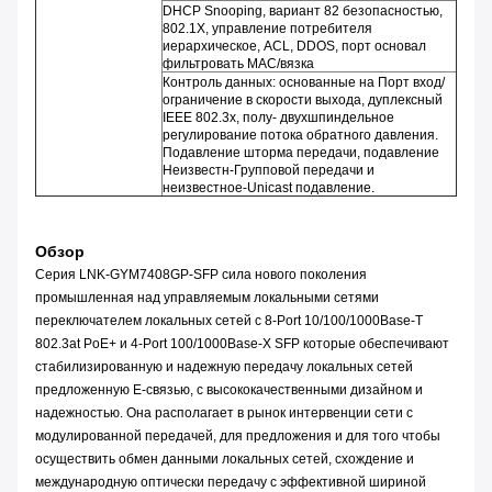
DHCP Snooping, вариант 82 безопасностью,
802.1X, управление потребителя
иерархическое, ACL, DDOS, порт основал
фильтровать MAC/вязка
Контроль данных: основанные на Порт вход/
ограничение в скорости выхода, дуплексный
IEEE 802.3x, полу- двухшпиндельное
регулирование потока обратного давления.
Подавление шторма передачи, подавление
Неизвестн-Групповой передачи и
неизвестное-Unicast подавление.
Обзор
Серия LNK-GYM7408GP-SFP сила нового поколения
промышленная над управляемым локальными сетями
переключателем локальных сетей с 8-Port 10/100/1000Base-T
802.3at PoE+ и 4-Port 100/1000Base-X SFP которые обеспечивают
стабилизированную и надежную передачу локальных сетей
предложенную E-связью, с высококачественными дизайном и
надежностью. Она располагает в рынок интервенции сети с
модулированной передачей, для предложения и для того чтобы
осуществить обмен данными локальных сетей, схождение и
международную оптически передачу с эффективной шириной