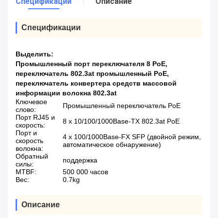
Спецификации
Описание
Спецификации
Выделить:
Промышленный порт переключателя 8 PoE
,
переключатель 802.3at промышленный PoE
,
переключатель конвертера средств массовой
информации волокна 802.3at
Ключевое
Промышленный переключатель PoE
слово:
Порт RJ45 и
8 x 10/100/1000Base-TX 802.3at PoE
скорость:
Порт и
4 x 100/1000Base-FX SFP (двойной режим,
скорость
автоматическое обнаружение)
волокна:
Обратный
поддержка
силы:
MTBF:
500 000 часов
Вес:
0.7kg
Описание