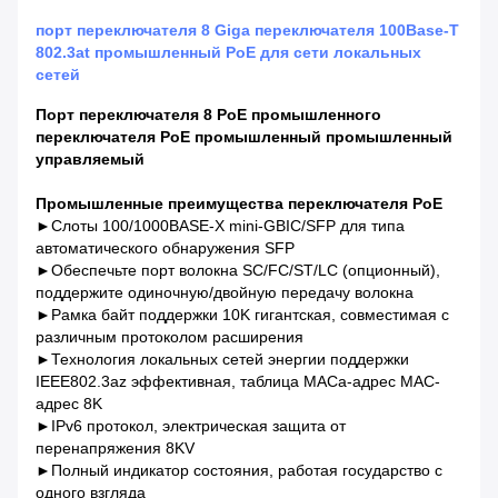
порт переключателя 8 Giga переключателя 100Base-T
802.3at промышленный PoE для сети локальных
сетей
Порт переключателя 8 PoE промышленного
переключателя PoE промышленный промышленный
управляемый
Промышленные преимущества переключателя PoE
►
Слоты 100/1000BASE-X mini-GBIC/SFP для типа
автоматического обнаружения SFP
►Обеспечьте порт волокна SC/FC/ST/LC (опционный),
поддержите одиночную/двойную передачу волокна
►Рамка байт поддержки 10K гигантская, совместимая с
различным протоколом расширения
►Технология локальных сетей энергии поддержки
IEEE802.3az эффективная, таблица MACа-адрес MAC-
адрес 8K
►IPv6 протокол, электрическая защита от
перенапряжения 8KV
►Полный индикатор состояния, работая государство с
одного взгляда