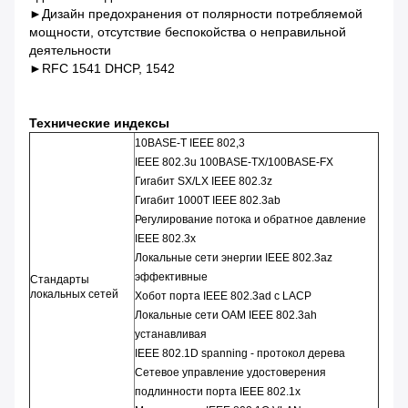
►Дизайн предохранения от полярности потребляемой
мощности, отсутствие беспокойства о неправильной
деятельности
►RFC 1541 DHCP, 1542
Технические индексы
10BASE-T IEEE 802,3
IEEE 802.3u 100BASE-TX/100BASE-FX
Гигабит SX/LX IEEE 802.3z
Гигабит 1000T IEEE 802.3ab
Регулирование потока и обратное давление
IEEE 802.3x
Локальные сети энергии IEEE 802.3az
эффективные
Стандарты
локальных сетей
Хобот порта IEEE 802.3ad с LACP
Локальные сети OAM IEEE 802.3ah
устанавливая
IEEE 802.1D spanning - протокол дерева
Сетевое управление удостоверения
подлинности порта IEEE 802.1x