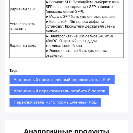
►Вариант SFP. Пожалуйста выберите ваш
SFP на наших вариантах SFP вызовите
Варианты SFP
(промышленный SFP).
►Модуль SFP быть купленным отдельно.
►Кронштейн Din-рельса дефолта
Устанавливать
установил; Кронштейн держателя стены
варианты
включен.
►Электропитание Din-рельса 240W/5A
48VDC. Открытый провод для
Варианты силы
терминального блока.
►Электропитание быть купленным
отдельно.
Tags:
Автономный промышленный переключатель PoE
Автономный переключатель гигабита 8 портов
Переключатель RJ45 промышленный PoE
Аналогичные продукты