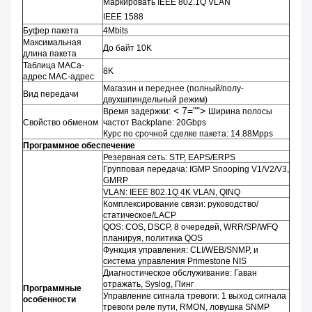
Маркировать IEEE 802.1Q VLAN
IEEE 1588
Буфер пакета
4Mbits
Максимальная
До байт 10K
длина пакета
Таблица MACа-
8K
адрес MAC-адрес
Магазин и переднее (полный/полу-
Вид передачи
двухшпиндельный режим)
< 7="">
Время задержки:
Ширина полосы
Свойство обменом
частот Backplane: 20Gbps
Курс по срочной сделке пакета: 14.88Mpps
Программное обеспечение
Резервная сеть: STP, EAPS/ERPS
Групповая передача: IGMP Snooping V1/V2/V3,
GMRP
VLAN: IEEE 802.1Q 4K VLAN, QINQ
Комплексирование связи: руководство/
статическое/LACP
QOS: COS, DSCP, 8 очередей, WRR/SP/WFQ
планируя, политика QOS
Функция управления: CLI/WEB/SNMP, и
система управления Primestone NIS
Диагностическое обслуживание: Гаван
отражать, Syslog, Пинг
Программные
Управление сигнала тревоги: 1 выход сигнала
особенности
тревоги реле пути, RMON, ловушка SNMP