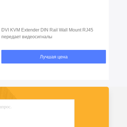
DVI KVM Extender DIN Rail Wall Mount RJ45
DVI
передает видеосигналы
ком
Kit
Лучшая цена