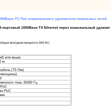
1000Басе-ТС Пое коаксиального удлинителя локальных сетей
4-портовый 1000Base-TX Ethernet через коаксиальный удлини
 общая выходная мощность 800 Вт)
at5 или выше
0 м
кабель (75 Ом)
(женщины)
/У
менного тока, 50/60 Гц
 PoC
без PoC
 мм