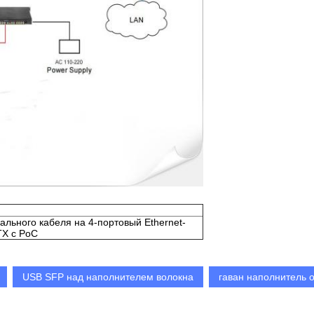
ального кабеля на 4-портовый Ethernet-
TX с PoC
USB SFP над наполнителем волокна
гаван наполнитель о