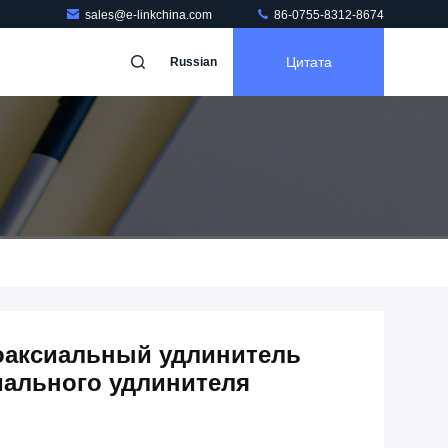
sales@e-linkchina.com
86-0755-8312-8674
Цитата
Russian
коаксиальный удлинитель
иального удлинителя