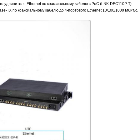
о удлинителя Ethernet по коаксиальному кабелю с PoC (LNK-DEC110P-T).
se-TX по коаксиальному кабелю до 4-портового Ethernet 10/100/1000 Мбит/с.