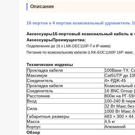
Описание
16 портов к 4 портам коаксиальный удлинитель 
Аксессуары
16-портовый коаксиальный кабель в 
Аксессуары
Преимущества:
Подключение до 16 x LNK-DEC110P-T и IP-камер
Питание по коаксиальному кабелю (LNK-EOC1160P 16P: макс.
Технические индексы
Прокладка кабеля
100Base-TX: C
Максимум
Cat5UTP до 10
Соединитель
4× РДЖ-45
Прокладка кабеля
Коаксиальный 
Соединитель
16 BNC Group 
Расстояние
800м на РГ-59
Вход
100-240 В пере
32 Вт Макс.без
Сила
1000 Вт Макс.
Габаритные размеры
483 × 300 × 44
Масса
4,5 кг
Корпус
Алюминий
Обзор