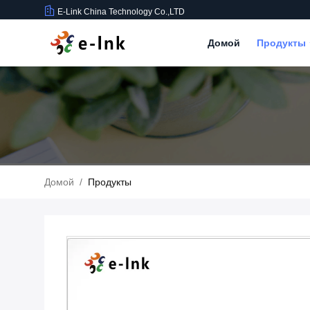
E-Link China Technology Co.,LTD
Домой
Продукты
Домой
/
Продукты