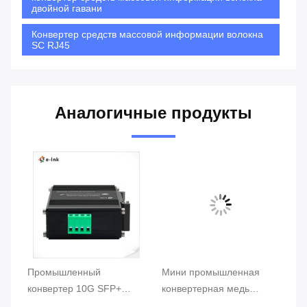
двойной гавани
Конвертер средств массовой информации волокна
SC RJ45
Аналогичные продукты
Промышленный
Мини промышленная
П
конвертер 10G SFP+
конвертерная медь
дв
средств массовой
средств массовой
ко