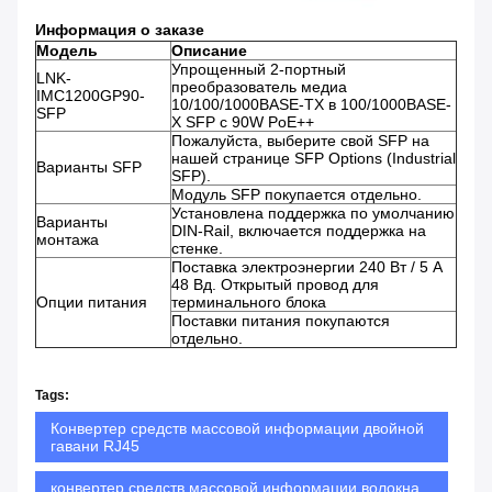
Информация о заказе
Модель
Описание
Упрощенный 2-портный
LNK-
преобразователь медиа
IMC1200GP90-
10/100/1000BASE-TX в 100/1000BASE-
SFP
X SFP с 90W PoE++
Пожалуйста, выберите свой SFP на
нашей странице SFP Options (Industrial
Варианты SFP
SFP).
Модуль SFP покупается отдельно.
Установлена поддержка по умолчанию
Варианты
DIN-Rail, включается поддержка на
монтажа
стенке.
Поставка электроэнергии 240 Вт / 5 А
48 Вд. Открытый провод для
Опции питания
терминального блока
Поставки питания покупаются
отдельно.
Tags:
Конвертер средств массовой информации двойной
гавани RJ45
конвертер средств массовой информации волокна