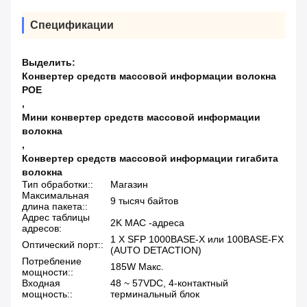
Спецификации
Выделить:
Конвертер средств массовой информации волокна
POE
,
Мини конвертер средств массовой информации
волокна
,
Конвертер средств массовой информации гигабита
волокна
Тип обработки::
Магазин
Максимальная
9 тысяч байтов
длина пакета::
Адрес таблицы
2K MAC -адреса
адресов:
1 X SFP 1000BASE-X или 100BASE-FX
Оптический порт::
(AUTO DETACTION)
Потребление
185W Макс.
мощности::
Входная
48 ~ 57VDC, 4-контактный
мощность::
терминальный блок