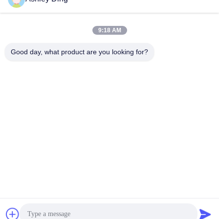
Отправить
9:18 AM
Good day, what product are you looking for?
E-Link China Technology Co.,LTD
sales@e-linkchina.com
86-0755-8312-8674
5F, строя d южный, научны
й парк Jinshenghui, номер
3, дорога Dafu, улица Fuch
eng, Guanlan, район Longh
ua, Шэньчжэнь, Китай
Китай Хорошее качество Промышленный переключатель PoE
Доставщик. 2026 E-link China Technology Co.,LTD Все права защищены.