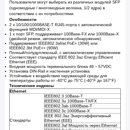
Пользователи могут выбирать из различных модулей SFP
(одномодные / многомодные волокна, 1/2 ядра) в
соответствии с их потребностями.
Особенности
2 x 10/100/1000BASE-T RJ45-порта с автоматической
функцией MDI/MDI-X
1 x порт SFP, поддерживает 100Base-FX или 1000Base-X
(двойной режим, автоматическое обнаружение)
Поддерживает IEEE802.3af/at PoE+ (30W) или
IEEE802.3bt PoE++ (90W)
Полный/полудуплексный, с автоматическим управлением
Соответствует стандарту IEEE 802.3az Energy Efficient
Ethernet (EEE)
Входная мощность терминального блока 48 ~ 57VDC
Установка DIN-Rail и настенная установка
Устойчивые к воздействию окружающей среды для
температуры работы от -40°C до 75°C (-40°F до 167°F)
Технические индексы
Ethernet
IEEE802.3 10Base-T
IEEE802.3u 100Base-TX/FX
IEEE802.3ab 1000Base-T
IEEE802.3z 1000Base-X
IEEE 802.3az Энергоэффективный
Стандарты
Ethernet (EEE)
IEEE802.3af Мощность через Ethernet