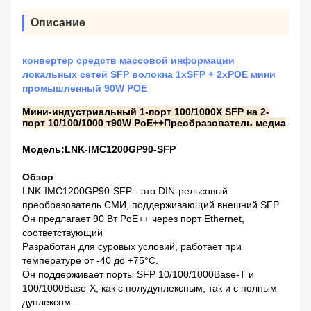
Описание
конвертер средств массовой информации
локальных сетей SFP волокна 1xSFP + 2xPOE мини
промышленный 90W POE
Мини-индустриальный 1-порт 100
/
1000X SFP на 2-
порт 10
/
100
/
1000 т
9
0W PoE+
+
Преобразователь медиа
Модель:LNK-IMC1200GP90-SFP
Обзор
LNK-IMC1200GP90-SFP - это DIN-рельсовый
преобразователь СМИ, поддерживающий внешний SFP
Он предлагает 90 Вт PoE++ через порт Ethernet,
соответствующий
Разработан для суровых условий, работает при
температуре от -40 до +75°С.
Он поддерживает порты SFP 10/100/1000Base-T и
100/1000Base-X, как с полудуплексным, так и с полным
дуплексом.