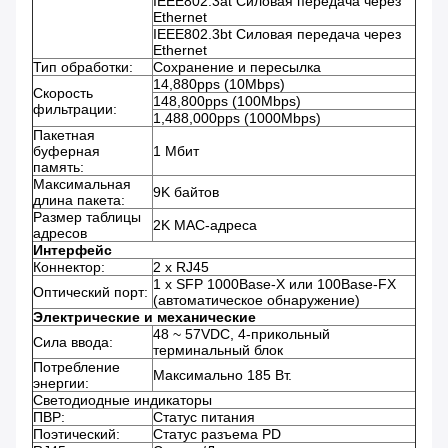
IEEE802.3at Силовая передача через
Ethernet
IEEE802.3bt Силовая передача через
Ethernet
Тип обработки:
Сохранение и пересылка
14,880pps (10Mbps)
Скорость
148,800pps (100Mbps)
фильтрации:
1,488,000pps (1000Mbps)
Пакетная
буферная
1 Мбит
память:
Максимальная
9K байтов
длина пакета:
Размер таблицы
2K MAC-адреса
адресов
Интерфейс
Коннектор:
2 x RJ45
1 x SFP 1000Base-X или 100Base-FX
Оптический порт:
(автоматическое обнаружение)
Электрические и механические
48 ~ 57VDC, 4-прикольный
Сила ввода:
терминальный блок
Потребление
Максимально 185 Вт.
энергии:
Светодиодные индикаторы
ПВР:
Статус питания
Поэтический:
Статус разъема PD